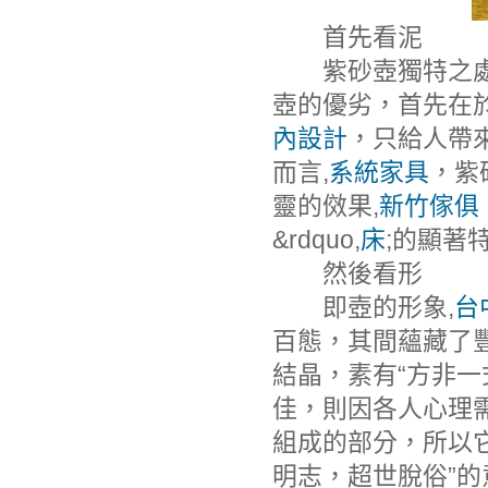
首先看泥
紫砂壺獨特之處在
壺的優劣，首先在於
內設計
，只給人帶
而言,
系統家具
，紫
靈的傚果,
新竹傢俱
&rdquo,
床
;的顯著
然後看形
即壺的形象,
台
百態，其間蘊藏了
結晶，素有“方非
佳，則因各人心理
組成的部分，所以
明志，超世脫俗”的