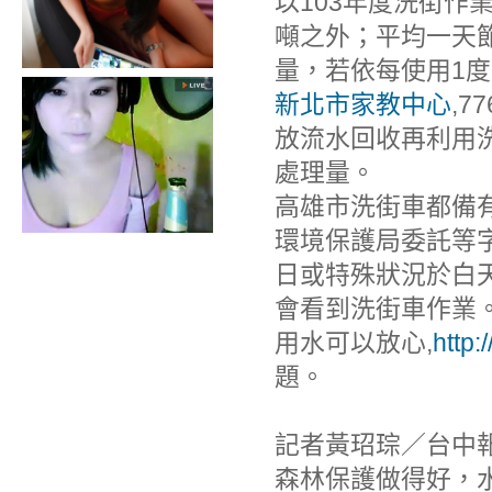
以103年度洗街作業
噸之外；平均一天節
量，若依每使用1度水
新北市家教中心
,
放流水回收再利用
處理量。
高雄市洗街車都備
環境保護局委託等
日或特殊狀況於白
會看到洗街車作業
用水可以放心,
http:
題。
記者黃玿琮／台中
森林保護做得好，水