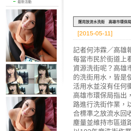
最新活動
運用放流水洗街 高雄市環保
[2015-05-11]
記者何沛霖／高雄
每當市民於街道上
資源洗街呢？高雄
的洗街用水，皆是
活用水並沒有任何
高雄市環保局指出
路進行洗街作業，
合標準之放流水回收
塵量並維持市區道