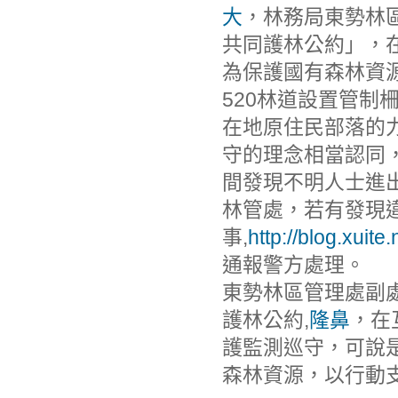
大
，林務局東勢林
共同護林公約」，
為保護國有森林資
520林道設置管制
在地原住民部落的
守的理念相當認同，
間發現不明人士進出
林管處，若有發現
事,
http://blog.xuit
通報警方處理。
東勢林區管理處副
護林公約,
隆鼻
，在
護監測巡守，可說
森林資源，以行動