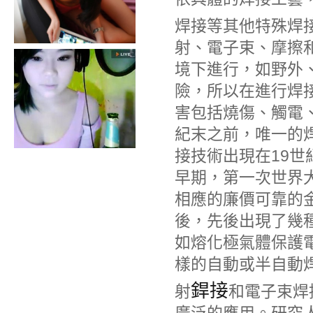
焊接等其他特殊焊
射、電子束、摩擦
境下進行，如野外
險，所以在進行焊
害包括燒傷、觸電、
紀末之前，唯一的
接技術出現在19世
早期，第一次世界
相應的廉價可靠的
後，先後出現了幾
如熔化極氣體保護
樣的自動或半自動
銲接
射
和電子束焊