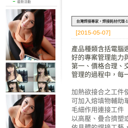
最新活動
台灣焊接專家，焊接耗材代理-1
[2015-05-07]
產品種類含括電腦週
好的專案管理能力
第一、價格合理、
管理的過程中，每
加熱欲接合之工件
可加入熔填物輔助
毛細作用連接工件
以高壓、疊合擠塑
依具體的焊接工藝