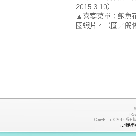
2015.3.10）
▲喜宴菜單：鮑魚
國蝦片。（圖／簡佑庭
| 地
CopyRight © 20
九州娛樂