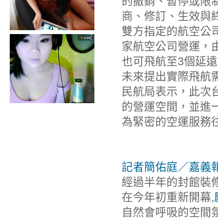
的撤銷、暫停或限
商、修訂、生效與終
雙方指定的航空公
家航空公司營運，
也可飛航至3個延
未來提出實際飛航
民航局表示，此次
的營運空間，並進
為緊密的空運服務
記者簡佑庭／嘉義
經過半年的封館裝
在今年初重新開幕,
自然會呼吸的空間