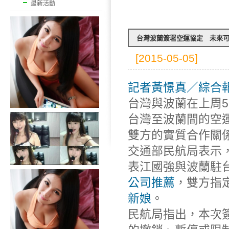
最新活動
台灣波蘭簽署空運協定 未來
[2015-05-05]
記者黃憬真／綜合
台灣與波蘭在上周
台灣至波蘭間的空
雙方的實質合作關
交通部民航局表示
表江國強與波蘭駐
公司推薦
，雙方指
新娘
。
民航局指出，本次