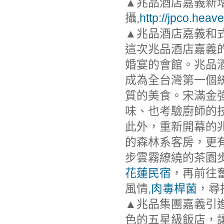
▲兆品酒店嘉義新
攝,
http://jpco.hea
▲兆品酒店嘉義和式房
這次兆品酒店嘉義
婚宴的會館。兆品
成為全台灣第一個
質的美食。宋滿金強
味、也考驗廚師的
此外，重新開幕的
的森林系客房，更
步雲霧繚繞的茶園步
花蓮民宿
，再前往
風情,
肉毒桿菌
，尋
▲兆品集團嘉義引
色的五星級飯店，