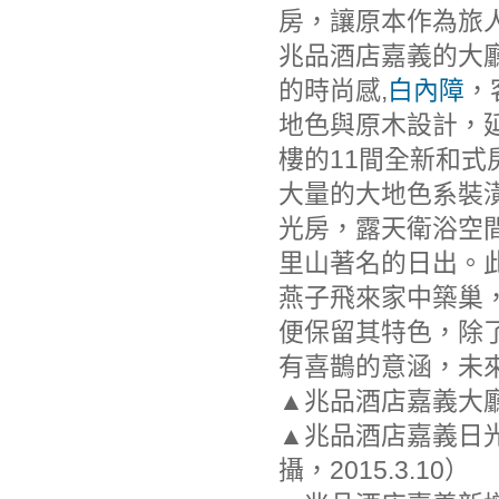
房，讓原本作為旅
兆品酒店嘉義的大
的時尚感,
白內障
，
地色與原木設計，
樓的11間全新和式
大量的大地色系裝
光房，露天衛浴空
里山著名的日出。
燕子飛來家中築巢
便保留其特色，除
有喜鵲的意涵，未
▲兆品酒店嘉義大廳。
▲兆品酒店嘉義日
攝，2015.3.10）