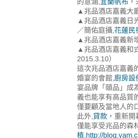
的意涵,
宜蘭帆布
，
▲兆品酒店嘉義大
▲兆品酒店嘉義日光
／簡佑庭攝,
花蓮民
▲兆品酒店嘉義新增
▲兆品酒店嘉義和式
2015.3.10）
這次兆品酒店嘉義
婚宴的會館,
廚房設
宴品牌「頤品」成
義也能享有高品質
僅要顧及當地人的
此外,
貸款
，重新開
僅能享受兆品的森
植
,
http://blog.yam.