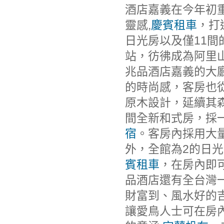
酒店嘉義在今年初重
靈感,
慶賓租車
，打
日光房以及僅11間
站，彷彿成為阿里
兆品酒店嘉義的大
的時尚感，客房也從
原木設計，延續其
間全新和式房，採一
宿
。客房內採用大
外，全館為2的日光
賓租車
，在房內即
品酒店還有全台灣
財富到、風水好的吉
讓愛鳥人士可在房