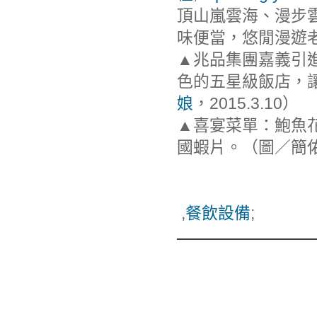
頂山嵐雲海、漫步
味便當，悠閒漫遊
▲兆品集團嘉義引
色的五星級飯店，
娘
，2015.3.10）
▲喜宴菜單：鮑魚
國蝦片。（圖／簡佑庭
,
餐飲設備
;