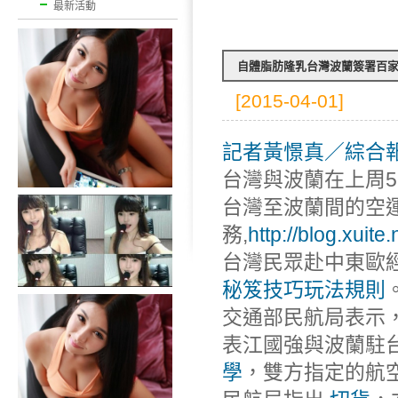
最新活動
自體脂肪隆乳台灣波蘭簽署百
[2015-04-01]
記者黃憬真／綜合
台灣與波蘭在上周
台灣至波蘭間的空
務,
http://blog.xuit
台灣民眾赴中東歐
秘笈技巧玩法規則
交通部民航局表示
表江國強與波蘭駐
學
，雙方指定的航