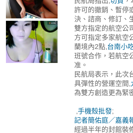
民航局指出,
切貨
，
許可的撤銷、暫停
決、諮商、修訂、生
雙方指定的航空公
方可指定多家航空
蘭境內2點,
台南小
班號合作，若航空
准。
民航局表示，此次
具彈性的營運空間,
為雙方創造更為緊
,
手機殼批發
;
記者簡佑庭／嘉義
經過半年的封館裝修